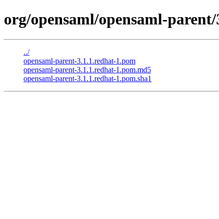
org/opensaml/opensaml-parent/3
../
opensaml-parent-3.1.1.redhat-1.pom
opensaml-parent-3.1.1.redhat-1.pom.md5
opensaml-parent-3.1.1.redhat-1.pom.sha1