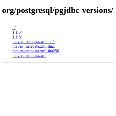
org/postgresql/pgjdbc-versions/
../
1.1.5/
1.1.6/
maven-metadata.xml.md5
maven-metadata.xml.sha1
maven-metadata.xml.sha256
maven-metadata.xml